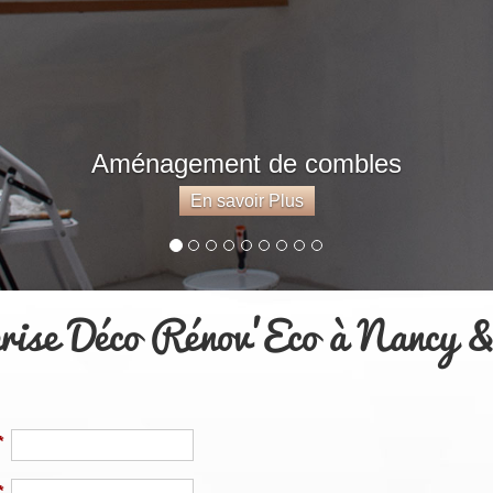
Aménagement de combles
En savoir Plus
eprise Déco Rénov’Eco à Nancy &
*
*